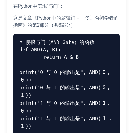
在Python中实现“与门”：
这是文章《Python中的逻辑门 – 一份适合初学者的
指南》的第2部分（共6部分）。
# 模拟与门（AND Gate）的函数
def
AND
(
A
,
 B
)
:
return
 A 
&
 B	

print
(
"0 与 0 的输出是"
,
 AND
(
0
,
0
)
)
print
(
"0 与 1 的输出是"
,
 AND
(
0
,
1
)
)
print
(
"1 与 0 的输出是"
,
 AND
(
1
,
0
)
)
print
(
"1 与 1 的输出是"
,
 AND
(
1
,
1
)
)