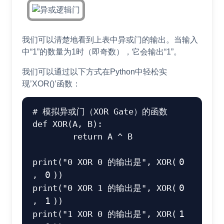
我们可以清楚地看到上表中异或门的输出。当输入
中“1”的数量为1时（即奇数），它会输出“1”。
我们可以通过以下方式在Python中轻松实
现’XOR()’函数：
# 模拟异或门（XOR Gate）的函数
def
XOR
(
A
,
 B
)
:
return
 A 
^
 B

print
(
"0 XOR 0 的输出是"
,
 XOR
(
0
,
0
)
)
print
(
"0 XOR 1 的输出是"
,
 XOR
(
0
,
1
)
)
print
(
"1 XOR 0 的输出是"
,
 XOR
(
1