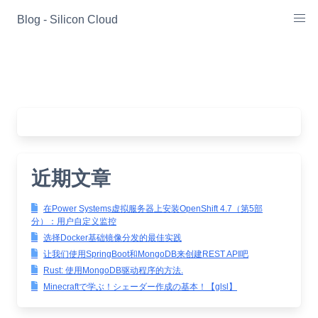
Skip
Blog - Silicon Cloud
to
content
近期文章
在Power Systems虚拟服务器上安装OpenShift 4.7（第5部
分）：用户自定义监控
选择Docker基础镜像分发的最佳实践
让我们使用SpringBoot和MongoDB来创建REST API吧
Rust: 使用MongoDB驱动程序的方法.
Minecraftで学ぶ！シェーダー作成の基本！【glsl】