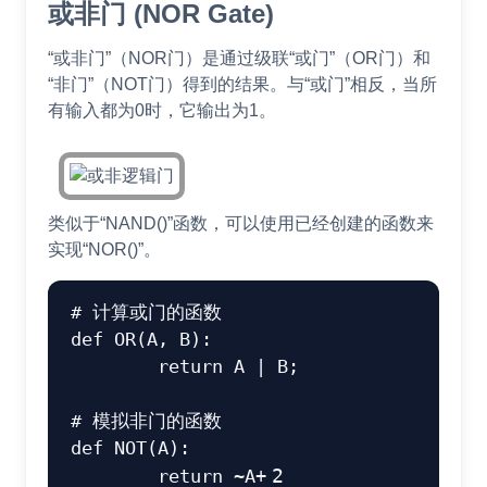
或非门 (NOR Gate)
“或非门”（NOR门）是通过级联“或门”（OR门）和
“非门”（NOT门）得到的结果。与“或门”相反，当所
有输入都为0时，它输出为1。
类似于“NAND()”函数，可以使用已经创建的函数来
实现“NOR()”。
# 计算或门的函数
def
OR
(
A
,
 B
)
:
return
 A 
|
 B
;
# 模拟非门的函数
def
NOT
(
A
)
:
return
~
A
+
2