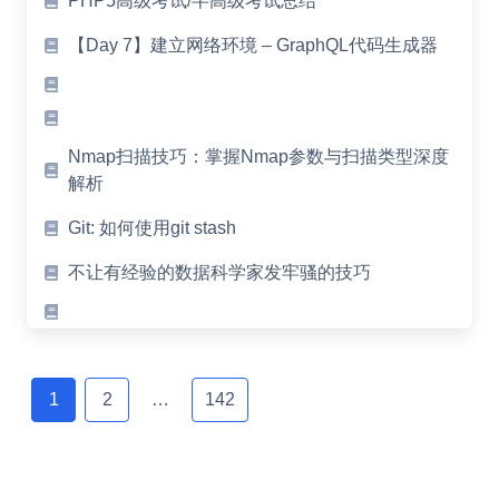
PHP5高级考试/半高级考试总结
【Day 7】建立网络环境 – GraphQL代码生成器
Nmap扫描技巧：掌握Nmap参数与扫描类型深度
解析
Git: 如何使用git stash
不让有经验的数据科学家发牢骚的技巧
Posts
navigation
1
2
…
142