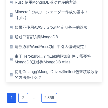
Rust: 使用MongoDB驱动程序的方法.
Minecraftで学ぶ！シェーダー作成の基本！
【glsl】
如果不使用AWS，Growi的定期备份的选项
通过C语言访问MongoDB
请务必在WordPress项目中引入编码规范！
由于Heroku停止了mLab的附加组件，需要将
MongoDB迁移到MongoDB Atlas
使用Golang的MongoDriver和reflect包来获取数据
的方法是什么？
Posts
navigation
1
2
…
2,366