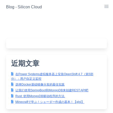
Skip
Blog - Silicon Cloud
to
content
近期文章
在Power Systems虚拟服务器上安装OpenShift 4.7（第5部
分）：用户自定义监控
选择Docker基础镜像分发的最佳实践
让我们使用SpringBoot和MongoDB来创建REST API吧
Rust: 使用MongoDB驱动程序的方法.
Minecraftで学ぶ！シェーダー作成の基本！【glsl】