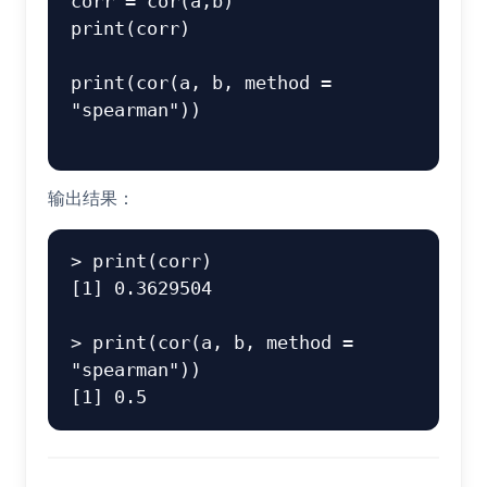
corr = cor(a,b)

print(corr)

print(cor(a, b, method = 
"spearman")) 

输出结果：
> print(corr)

[1] 0.3629504

> print(cor(a, b, method = 
"spearman")) 
