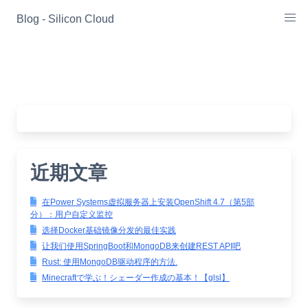
Skip
Blog - Silicon Cloud
to
content
近期文章
在Power Systems虚拟服务器上安装OpenShift 4.7（第5部
分）：用户自定义监控
选择Docker基础镜像分发的最佳实践
让我们使用SpringBoot和MongoDB来创建REST API吧
Rust: 使用MongoDB驱动程序的方法.
Minecraftで学ぶ！シェーダー作成の基本！【glsl】