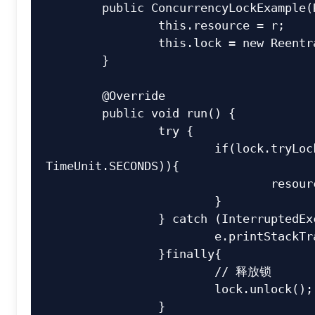
	public ConcurrencyLockExample(Resource r){

		this.resource = r;

		this.lock = new ReentrantLock();

	}

	@Override

	public void run() {

		try {

			if(lock.tryLock(10, 
TimeUnit.SECONDS)){

				resource.doSomething();

			}

		} catch (InterruptedException e) {

			e.printStackTrace();

		}finally{

			// 释放锁

			lock.unlock();

		}
