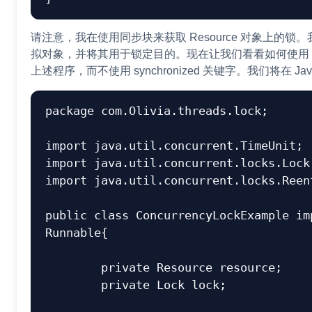
请注意，我在使用同步块来获取 Resource 对象上的
拟对象，并将其用于锁定目的。现在让我们看看如何使用 Java
上述程序，而不使用 synchronized 关键字。我们将在 Java 
package com.Olivia.threads.lock;

import java.util.concurrent.TimeUnit;

import java.util.concurrent.locks.Lock;
import java.util.concurrent.locks.Reent
public class ConcurrencyLockExample imp
Runnable{

	private Resource resource;

	private Lock lock;
