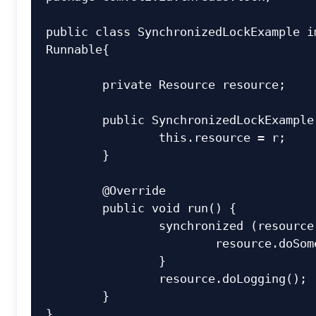
public class SynchronizedLockExample im
Runnable{

	private Resource resource;

	public SynchronizedLockExample(Resource r){

		this.resource = r;

	}

	@Override

	public void run() {

		synchronized (resource) {

			resource.doSomething();

		}

		resource.doLogging();

	}
