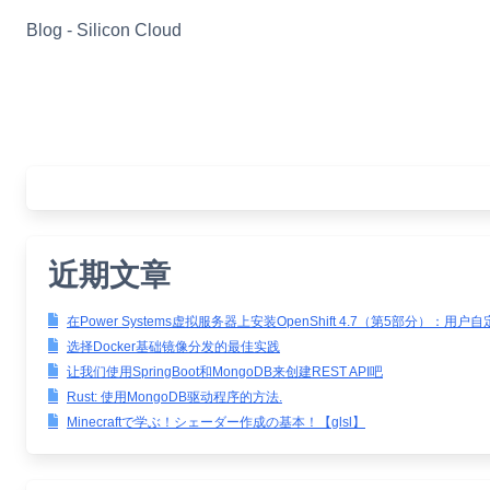
Skip
Blog - Silicon Cloud
to
content
近期文章
在Power Systems虚拟服务器上安装OpenShift 4.7（第5部分）：用户
选择Docker基础镜像分发的最佳实践
让我们使用SpringBoot和MongoDB来创建REST API吧
Rust: 使用MongoDB驱动程序的方法.
Minecraftで学ぶ！シェーダー作成の基本！【glsl】