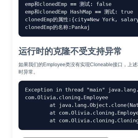
emp和clonedEmp == 测试: false

emp和clonedEmp HashMap == 测试: true

clonedEmp的属性:{city=New York, salary
运行时的克隆不受支持异常
如果我们的Employee类没有实现Cloneable接口，上述程序将
时异常。
Exception in thread "main" java.lang.
com.Olivia.cloning.Employee

	at java.lang.Object.clone(Native Method)

	at com.Olivia.cloning.Employee.clone(Employee.java:41)
