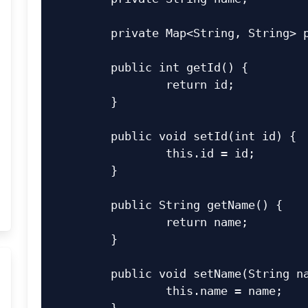
	private Map<String, String> props;

	public int getId() {

		return id;

	}

	public void setId(int id) {

		this.id = id;

	}

	public String getName() {

		return name;

	}

	public void setName(String name) {

		this.name = name;
