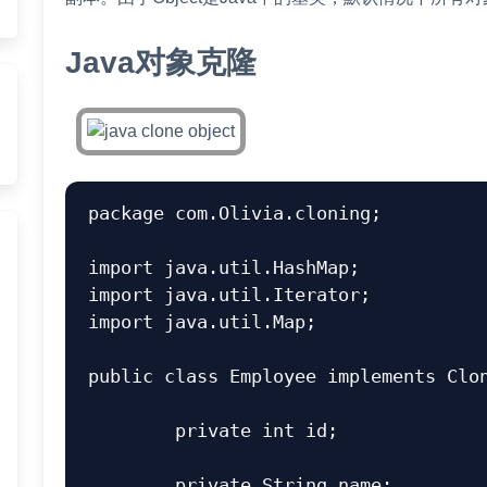
Java对象克隆
package com.Olivia.cloning;

import java.util.HashMap;

import java.util.Iterator;

import java.util.Map;

public class Employee implements Clon
	private int id;

	private String name;
