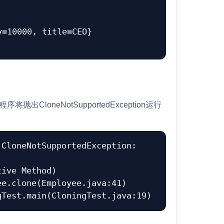
=10000, title=CEO}

抛出CloneNotSupportedException运行
CloneNotSupportedException: 