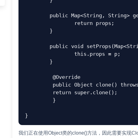
	}

	public Map<String, String> getProps() {

		return props;

	}

	public void setProps(Map<String, String> p) {

		this.props = p;

	}

	 @Override

	 public Object clone() throws CloneNotSupportedException {

	 return super.clone();

	 }

我们正在使用Object类的clone()方法，因此需要实现Cl