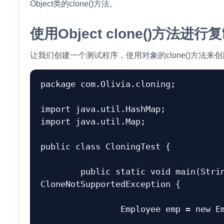
Object类的clone()方法。
使用Object clone()方法进行
让我们创建一个测试程序，使用对象的clone()方法来
package com.Olivia.cloning;

import java.util.HashMap;

import java.util.Map;

public class CloningTest {

	public static void main(String[] args) throws 
CloneNotSupportedException {

		Employee emp = new Employee();
