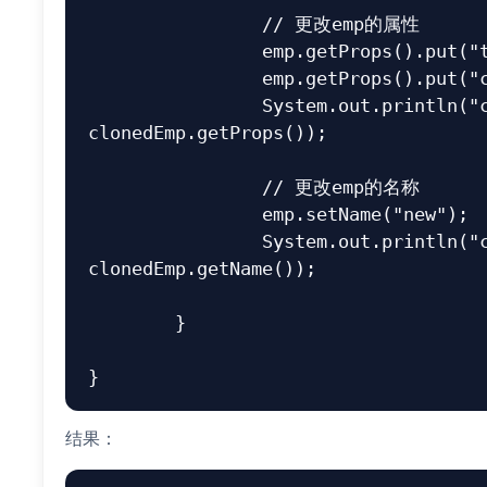
		// 更改emp的属性

		emp.getProps().put("title", "CEO");

		emp.getProps().put("city", "New York");

		System.out.println("clonedEmp的属性:" + 
clonedEmp.getProps());

		// 更改emp的名称

		emp.setName("new");

		System.out.println("clonedEmp的名称:" + 
clonedEmp.getName());

	}

结果：