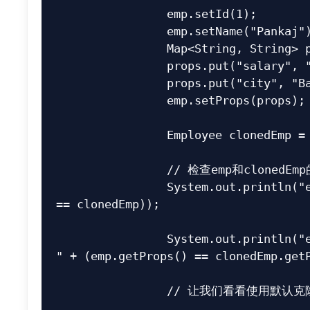
		emp.setId(1);

		emp.setName("Pankaj");

		Map<String, String> props = new HashMap<>();

		props.put("salary", "10000");

		props.put("city", "Bangalore");

		emp.setProps(props);

		Employee clonedEmp = (Employee) emp.clone();

		// 检查emp和clonedEmp的属性是相同还是不同

		System.out.println("emp和clonedEmp == 测试: " + (emp 
== clonedEmp));

		System.out.println("emp和clonedEmp HashMap == 测试: 
" + (emp.getProps() == clonedEmp.getP
		// 让我们看看使用默认克隆的效果
