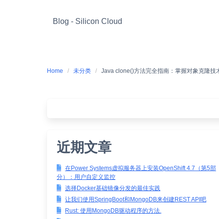
Skip
to
Blog - Silicon Cloud
content
Home
未分类
Java clone()方法完全指南：掌握对象克隆
近期文章
在Power Systems虚拟服务器上安装OpenShift 4.7（第5部
分）：用户自定义监控
选择Docker基础镜像分发的最佳实践
让我们使用SpringBoot和MongoDB来创建REST API吧
Rust: 使用MongoDB驱动程序的方法.