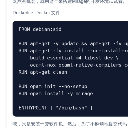
既然有机会，就用这个来搭建Mirage的开发环境试试看。
Dockerfile: Docker 文件
FROM debian:sid

RUN apt-get -y update && apt-get -fy up
RUN apt-get -fy install --no-install-re
    build-essential m4 libssl-dev \

    ocaml-nox ocaml-native-compilers camlp4-extra opam

RUN apt-get clean

RUN opam init --no-setup

RUN opam install -y mirage

嗯，只是安装一套软件包。然后，为了不麻烦地提交代码