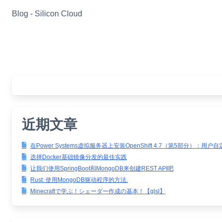
Skip
Blog - Silicon Cloud
to
content
近期文章
在Power Systems虚拟服务器上安装OpenShift 4.7（第5部分）：用户
选择Docker基础镜像分发的最佳实践
让我们使用SpringBoot和MongoDB来创建REST API吧
Rust: 使用MongoDB驱动程序的方法.
Minecraftで学ぶ！シェーダー作成の基本！【glsl】