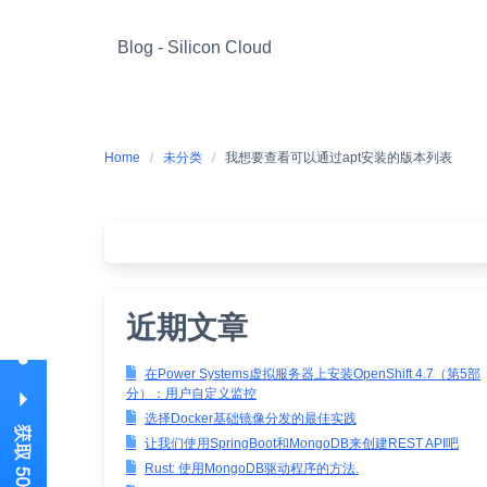
Skip
to
Blog - Silicon Cloud
content
Home
未分类
我想要查看可以通过apt安装的版本列表
近期文章
在Power Systems虚拟服务器上安装OpenShift 4.7（第5部
分）：用户自定义监控
选择Docker基础镜像分发的最佳实践
让我们使用SpringBoot和MongoDB来创建REST API吧
Rust: 使用MongoDB驱动程序的方法.