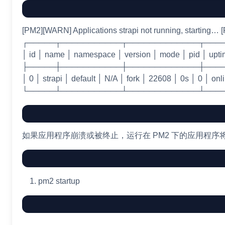
[PM2][WARN] Applications strapi not running, starting… [
┌─────┬───────────┬─────────────┬───
│ id │ name │ namespace │ version │ mode │ pid │ upti
├─────┼───────────┼─────────────┼───
│ 0 │ strapi │ default │ N/A │ fork │ 22608 │ 0s │ 0 │ 
└─────┴───────────┴─────────────┴───
如果应用程序崩溃或被终止，运行在 PM2 下的应用程序将
pm2 startup