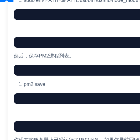
sudo
env
PATH
=
$PATH
:/usr/bin /usr/lib/node_mod
然后，保存PM2进程列表。
pm2 save
你现在的服务器上已经运行了PM2服务。如果你导航回http://