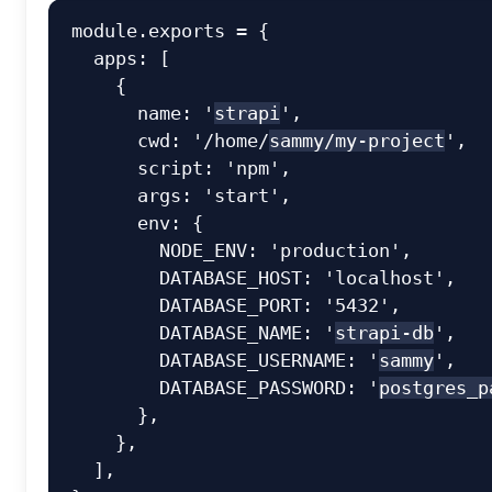
module
.
exports 
=
{
apps
:
[
{
name
:
'
strapi
'
,
cwd
:
'/home/
sammy/my-project
'
,
script
:
'npm'
,
args
:
'start'
,
env
:
{
NODE_ENV
:
'production'
,
DATABASE_HOST
:
'localhost'
,
DATABASE_PORT
:
'5432'
,
DATABASE_NAME
:
'
strapi-db
'
,
DATABASE_USERNAME
:
'
sammy
'
,
DATABASE_PASSWORD
:
'
postgres_p
}
,
}
,
]
,