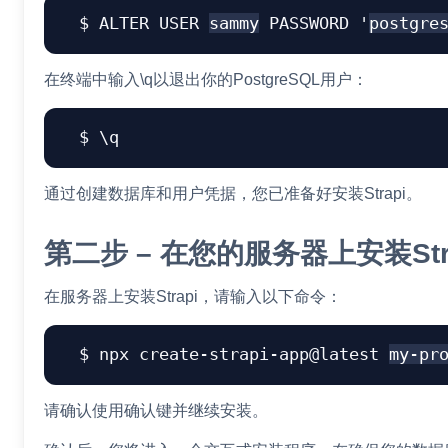
ALTER 
USER
sammy
 PASSWORD 
'
postgre
在终端中输入\q以退出你的PostgreSQL用户：
\
q
通过创建数据库和用户凭据，您已准备好安装Strapi。
第二步 – 在您的服务器上安装Str
在服务器上安装Strapi，请输入以下命令：
npx create-strapi-app@latest 
my-pr
请确认使用确认键并继续安装。