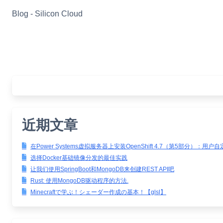
Skip
Blog - Silicon Cloud
to
content
近期文章
在Power Systems虚拟服务器上安装OpenShift 4.7（第5部分）：用户
选择Docker基础镜像分发的最佳实践
让我们使用SpringBoot和MongoDB来创建REST API吧
Rust: 使用MongoDB驱动程序的方法.
Minecraftで学ぶ！シェーダー作成の基本！【glsl】