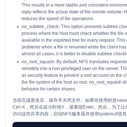
This results in a more stable and consistent environ
reply reflects the actual state of the remote volume. 
reduces the speed of file operations.
no_subtree_check: This option prevents subtree chec
process where the host must check whether the file is 
available in the exported tree for every request. Th
problems when a file is renamed while the client has 
almost all cases, it is better to disable subtree check
no_root_squash: By default, NFS translates requests
remotely into a non-privileged user on the server. T
as security feature to prevent a root account on the c
the file system of the host as root. no_root_squash di
behavior for certain shares.
当你完成更改后，保存并关闭文件。如果你使用的是nan
Ctrl+X，然后在提示时按Y，接着按Enter。然后，为
访问这些共享内容，启动NFS服务器并使用systemctl使