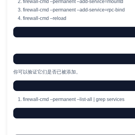
firewall-cmd
–permanent
–add-service
=
mountd
firewall-cmd
–permanent
–add-service
=
rpc-bind
firewall-cmd
–reload
你可以验证它们是否已被添加。
firewall-cmd
–permanent
–list-all
|
grep
services