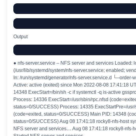
Output
● nfs-server.service – NFS server and services Loaded: 
(/usr/lib/systemd/system/nfs-server.service; enabled; vend
In: /run/systemd/generator/nfs-server.service.d └─order-
Active: active (exited) since Mon 2022-08-08 17:41:18 U
14348 ExecStart=/bin/sh -c if systemctl -q is-active gsspr
Process: 14336 ExecStart=/usr/sbin/rpc.nfsd (code=exite
status=0/SUCCESS) Process: 14335 ExecStartPre=/usr/sb
(code=exited, status=0/SUCCESS) Main PID: 14348 (cod
status=0/SUCCESS) Aug 08 17:41:18 rocky8-nfs-host sys
NFS server and services… Aug 08 17:41:18 rocky8-nfs-ho
Started NFS server and services.