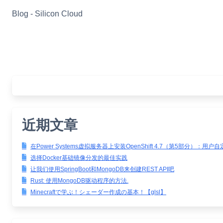
Skip
Blog - Silicon Cloud
to
content
近期文章
在Power Systems虚拟服务器上安装OpenShift 4.7（第5部分）：用户
选择Docker基础镜像分发的最佳实践
让我们使用SpringBoot和MongoDB来创建REST API吧
Rust: 使用MongoDB驱动程序的方法.
Minecraftで学ぶ！シェーダー作成の基本！【glsl】