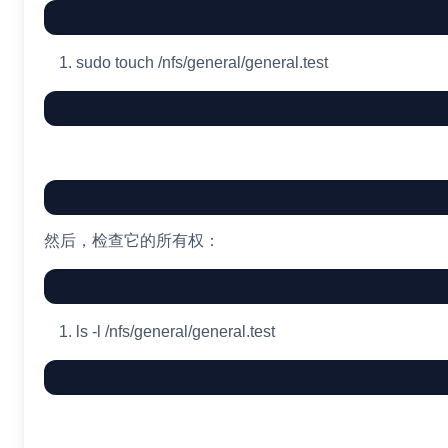
sudo
touch
/nfs/general/general.test
然后，检查它的所有权：
ls
-l
/nfs/general/general.test