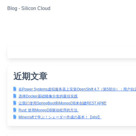
Skip
Blog - Silicon Cloud
to
content
近期文章
在Power Systems虚拟服务器上安装OpenShift 4.7（第5部分）：用户
选择Docker基础镜像分发的最佳实践
让我们使用SpringBoot和MongoDB来创建REST API吧
Rust: 使用MongoDB驱动程序的方法.
Minecraftで学ぶ！シェーダー作成の基本！【glsl】