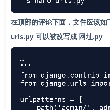
nano
在顶部的评论下面，文件应该如
urls.py 可以被改写成 网址.py
""
from
 django
.
contrib 
i
from
 django
.
urls 
impo
urlpatterns 
=
[
    path
(
'admin/'
,
 ad