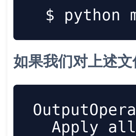
如果我们对上述文
OutputOpera
  Apply all migrations: admin, auth, blogsite, contenttypes, sessions
