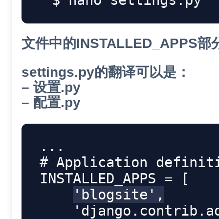
nano
文件中的INSTALLED_AP
settings.py的翻译可以是：
– 设置.py
– 配置.py
.
.
.
# Application definit
INSTALLED_APPS 
=
[
'blogsite'
,
'django.contrib.a