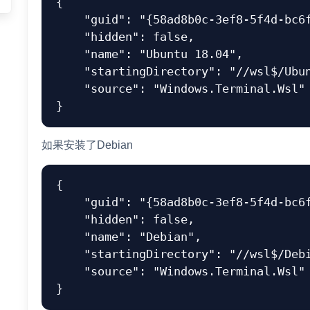
{
"guid"
:
"{58ad8b0c-3ef8-5f4d-bc6
"hidden"
:
false
,
"name"
:
"Ubuntu 18.04"
,
"startingDirectory"
:
"//wsl$/Ubu
"source"
:
"Windows.Terminal.Wsl"
}
如果安装了Debian
{
"guid"
:
"{58ad8b0c-3ef8-5f4d-bc6
"hidden"
:
false
,
"name"
:
"Debian"
,
"startingDirectory"
:
"//wsl$/Deb
"source"
:
"Windows.Terminal.Wsl"
}