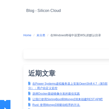
Skip
to
Blog - Silicon Cloud
content
Home
未分类
在Windows终端中设置WSL的默认目录
近期文章
在Power Systems虚拟服务器上安装OpenShift 4.7（第5部
分）：用户自定义监控
选择Docker基础镜像分发的最佳实践
让我们使用SpringBoot和MongoDB来创建REST API吧
Rust: 使用MongoDB驱动程序的方法.