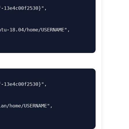
f-13e4c00f2530}"
,
ntu-18.04/home/USERNAME"
,
f-13e4c00f2530}"
,
ian/home/USERNAME"
,