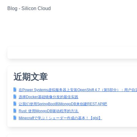
Skip
Blog - Silicon Cloud
to
content
近期文章
在Power Systems虚拟服务器上安装OpenShift 4.7（第5部分）：用户
选择Docker基础镜像分发的最佳实践
让我们使用SpringBoot和MongoDB来创建REST API吧
Rust: 使用MongoDB驱动程序的方法.
Minecraftで学ぶ！シェーダー作成の基本！【glsl】