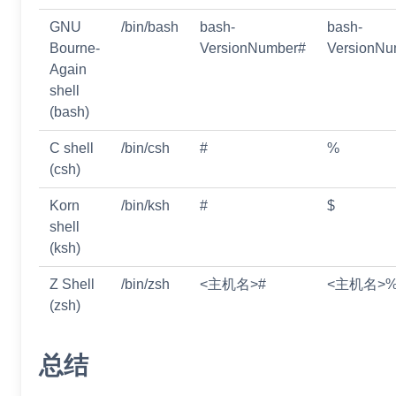
GNU
/bin/bash
bash-
bash-
Bourne-
VersionNumber#
VersionNu
Again
shell
(bash)
C shell
/bin/csh
#
%
(csh)
Korn
/bin/ksh
#
$
shell
(ksh)
Z Shell
/bin/zsh
<主机名>#
<主机名>
(zsh)
总结