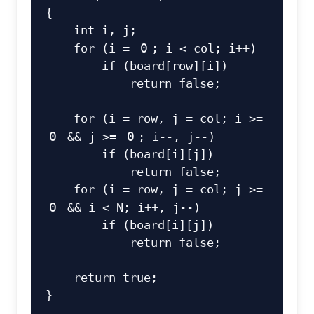
{
int
 i
,
 j
;
for
(
i 
=
0
;
 i 
<
 col
;
 i
++
)
if
(
board
[
row
]
[
i
]
)
return
false
;
for
(
i 
=
 row
,
 j 
=
 col
;
 i 
>=
0
&&
 j 
>=
0
;
 i
--
,
 j
--
)
if
(
board
[
i
]
[
j
]
)
return
false
;
for
(
i 
=
 row
,
 j 
=
 col
;
 j 
>=
0
&&
 i 
<
 N
;
 i
++
,
 j
--
)
if
(
board
[
i
]
[
j
]
)
return
false
;
return
true
;
}