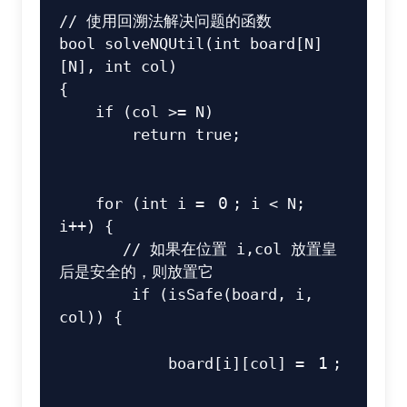
// 使用回溯法解决问题的函数
bool
solveNQUtil
(
int
 board
[
N
]
[
N
]
,
int
 col
)
{
if
(
col 
>=
 N
)
return
true
;
for
(
int
 i 
=
0
;
 i 
<
 N
;
i
++
)
{
// 如果在位置 i,col 放置皇
后是安全的，则放置它
if
(
isSafe
(
board
,
 i
,
col
)
)
{
            board
[
i
]
[
col
]
=
1
;