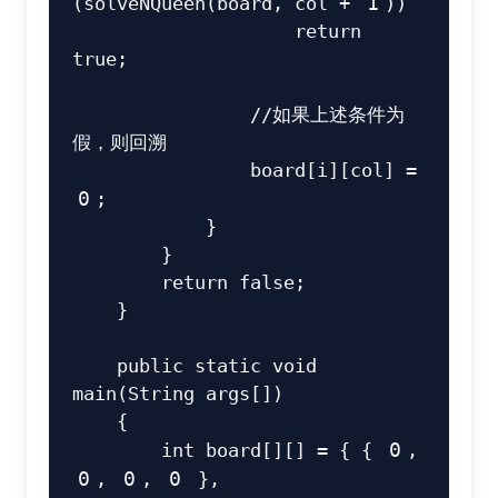
(
solveNQueen
(
board
,
 col 
+
1
)
)
return
true
;
//如果上述条件为
假，则回溯
                board
[
i
]
[
col
]
=
0
;
}
}
return
false
;
}
public
static
void
main
(
String
 args
[
]
)
{
int
 board
[
]
[
]
=
{
{
0
,
0
,
0
,
0
}
,