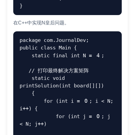
}
在C++中实现N皇后问题。
package
com
.
JournalDev
;
public
class
Main
{
static
final
int
N
=
4
;
// 打印最终解决方案矩阵 
static
void
printSolution
(
int
 board
[
]
[
]
)
{
for
(
int
 i 
=
0
;
 i 
<
N
;
i
++
)
{
for
(
int
 j 
=
0
;
 j 
<
N
;
 j
++
)