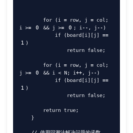
for
(
i 
=
 row
,
 j 
=
 col
;
i 
>=
0
&&
 j 
>=
0
;
 i
--
,
 j
--
)
if
(
board
[
i
]
[
j
]
==
1
)
return
false
;
for
(
i 
=
 row
,
 j 
=
 col
;
j 
>=
0
&&
 i 
<
N
;
 i
++
,
 j
--
)
if
(
board
[
i
]
[
j
]
==
1
)
return
false
;
return
true
;
}
// 使用回溯法解决问题的函数 