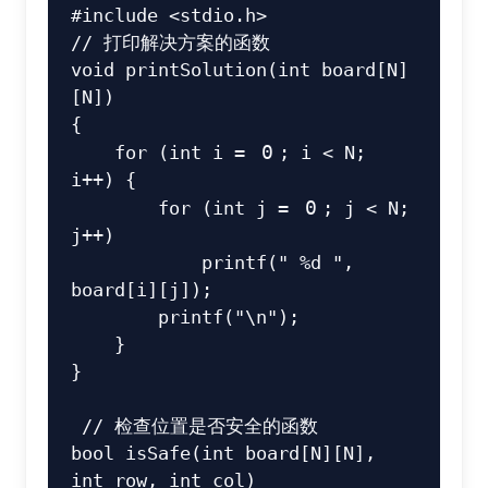
#
include
<stdio.h>
// 打印解决方案的函数
void
printSolution
(
int
 board
[
N
]
[
N
]
)
{
for
(
int
 i 
=
0
;
 i 
<
 N
;
i
++
)
{
for
(
int
 j 
=
0
;
 j 
<
 N
;
j
++
)
printf
(
" %d "
,
board
[
i
]
[
j
]
)
;
printf
(
"\n"
)
;
}
}
// 检查位置是否安全的函数
bool
isSafe
(
int
 board
[
N
]
[
N
]
,
int
 row
,
int
 col
)