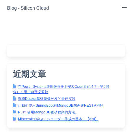
Skip
Blog - Silicon Cloud
to
content
近期文章
在Power Systems虚拟服务器上安装OpenShift 4.7（第5部
分）：用户自定义监控
选择Docker基础镜像分发的最佳实践
让我们使用SpringBoot和MongoDB来创建REST API吧
Rust: 使用MongoDB驱动程序的方法.
Minecraftで学ぶ！シェーダー作成の基本！【glsl】