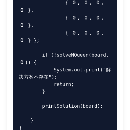
{
0
,
0
,
0
,
0
}
,
{
0
,
0
,
0
,
0
}
,
{
0
,
0
,
0
,
0
}
}
;
if
(
!
solveNQueen
(
board
,
0
)
)
{
System
.
out
.
print
(
"解
决方案不存在"
)
;
return
;
}
printSolution
(
board
)
;
}
}