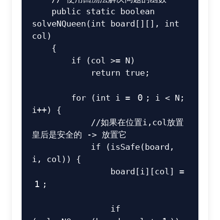
public
static
boolean
solveNQueen
(
int
 board
[
]
[
]
,
int
col
)
{
if
(
col 
>=
N
)
return
true
;
for
(
int
 i 
=
0
;
 i 
<
N
;
i
++
)
{
//如果在位置i,col放置
皇后是安全的 -> 放置它
if
(
isSafe
(
board
,
i
,
 col
)
)
{
                board
[
i
]
[
col
]
=
1
;
if