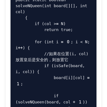
solveNQueen
(
int
 board
[
]
[
]
,
int
col
)
{
if
(
col 
>=
N
)
return
true
;
for
(
int
 i 
=
0
;
 i 
<
N
;
i
++
)
{
//如果在位置(i, col)
放置皇后是安全的，则放置它
if
(
isSafe
(
board
,
i
,
 col
)
)
{
                board
[
i
]
[
col
]
=
1
;
if
(
solveNQueen
(
board
,
 col 
+
1
)
)