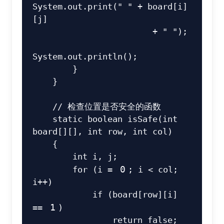
System
.
out
.
print
(
" "
+
 board
[
i
]
[
j
]
+
" "
)
;
System
.
out
.
println
(
)
;
}
}
// 检查位置是否安全的函数 
static
boolean
isSafe
(
int
board
[
]
[
]
,
int
 row
,
int
 col
)
{
int
 i
,
 j
;
for
(
i 
=
0
;
 i 
<
 col
;
i
++
)
if
(
board
[
row
]
[
i
]
==
1
)
return
false
;