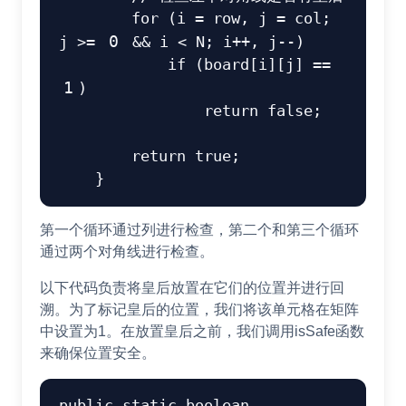
for
(
i 
=
 row
,
 j 
=
 col
;
j 
>=
0
&&
 i 
<
N
;
 i
++
,
 j
--
)
if
(
board
[
i
]
[
j
]
==
1
)
return
false
;
return
true
;
}
第一个循环通过列进行检查，第二个和第三个循环
通过两个对角线进行检查。
以下代码负责将皇后放置在它们的位置并进行回
溯。为了标记皇后的位置，我们将该单元格在矩阵
中设置为1。在放置皇后之前，我们调用isSafe函数
来确保位置安全。
public
static
boolean