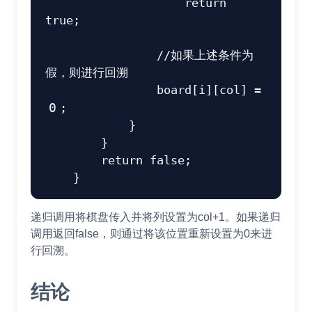
return
true
;
//如果上述条件为
假，则进行回溯
                board
[
i
]
[
col
]
=
0
;
}
}
return
false
;
}
递归调用将棋盘传入并将列设置为col+1。如果递归
调用返回false，则通过将该位置重新设置为0来进
行回溯。
结论