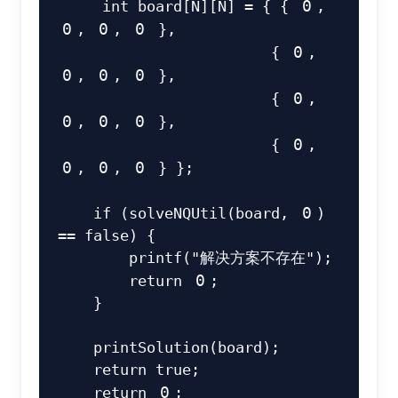
int
 board
[
N
]
[
N
]
=
{
{
0
,
0
,
0
,
0
}
,
{
0
,
0
,
0
,
0
}
,
{
0
,
0
,
0
,
0
}
,
{
0
,
0
,
0
,
0
}
}
;
if
(
solveNQUtil
(
board
,
0
)
==
false
)
{
printf
(
"解决方案不存在"
)
;
return
0
;
}
printSolution
(
board
)
;
return
true
;
return
0
;