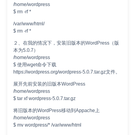
/home/wordpress
$ rm -rf *
/var/www/html/
$ rm -rf *
２、在我的情况下，安装旧版本的WordPress（版
本为5.0.7）
/home/wordpress
$ 使用wget命令下载
https://wordpress.org/wordpress-5.0.7.tar.gz文件。
展开先前安装的旧版本WordPress
/home/wordpress
$ tar xf wordpress-5.0.7.tar.gz
将旧版本的WordPress移动到Appache上
/home/wordpress
$ mv wordpress/* /var/www/html