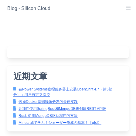
Skip
Blog - Silicon Cloud
to
content
近期文章
在Power Systems虚拟服务器上安装OpenShift 4.7（第5部
分）：用户自定义监控
选择Docker基础镜像分发的最佳实践
让我们使用SpringBoot和MongoDB来创建REST API吧
Rust: 使用MongoDB驱动程序的方法.
Minecraftで学ぶ！シェーダー作成の基本！【glsl】