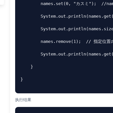
names
.
set
(
0
,
"カスミ"
);
//n
System
.
out
.
println
(
names
.
get
System
.
out
.
println
(
names
.
siz
names
.
remove
(
1
);
// 指定位
System
.
out
.
println
(
names
.
get
}
}
执行结果