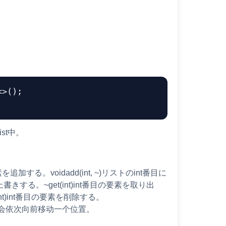
>();

st中。
加する。voidadd(int, ~)リストのint番目に
上書きする。~get(int)int番目の要素を取り出
int)int番目の要素を削除する。
素都会依次向前移动一个位置。