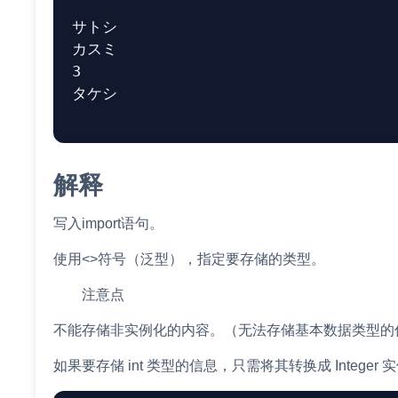
サトシ

カスミ

3

タケシ

解释
写入import语句。
使用<>符号（泛型），指定要存储的类型。
注意点
不能存储非实例化的内容。（无法存储基本数据类型的
如果要存储 int 类型的信息，只需将其转换成 Intege