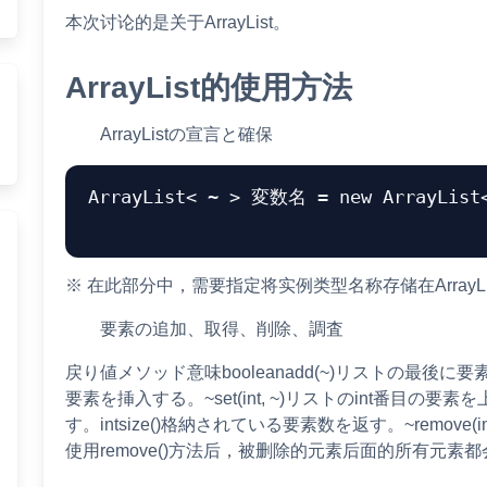
本次讨论的是关于ArrayList。
ArrayList的使用方法
ArrayListの宣言と確保
ArrayList< ~ > 変数名 = new ArrayList<
※ 在此部分中，需要指定将实例类型名称存储在ArrayLi
要素の追加、取得、削除、調査
戻り値メソッド意味booleanadd(~)リストの最後に要素を追
要素を挿入する。~set(int, ~)リストのint番目の要素を
す。intsize()格納されている要素数を返す。~remove(
使用remove()方法后，被删除的元素后面的所有元