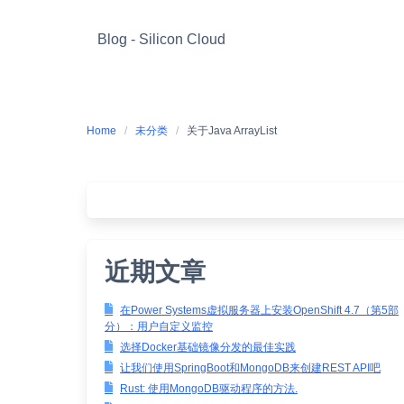
Skip
to
Blog - Silicon Cloud
content
Home
未分类
关于Java ArrayList
近期文章
在Power Systems虚拟服务器上安装OpenShift 4.7（第5部
分）：用户自定义监控
选择Docker基础镜像分发的最佳实践
让我们使用SpringBoot和MongoDB来创建REST API吧
Rust: 使用MongoDB驱动程序的方法.