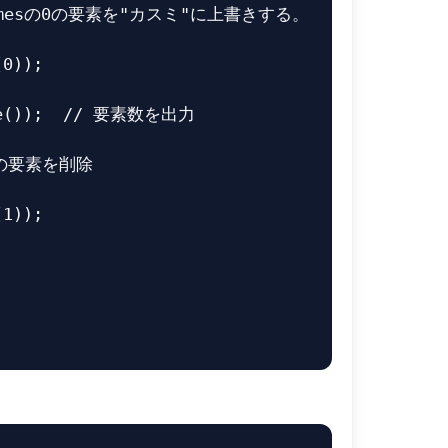
amesの0の要素を"カスミ"に上書きする。
(
0
));
e
());
// 要素数を出力
置の要素を削除
(
1
));