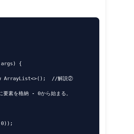
args
)
{
w
ArrayList
<>();
//解説②
esに要素を格納 - 0から始まる。
(
0
));