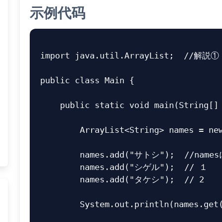
示例代码
import
java.util.ArrayList
;
//解説①
public
class
Main
{
public
static
void
main
(
String
[]
ArrayList
<
String
>
names
=
ne
names
.
add
(
"サトシ"
);
//nam
names
.
add
(
"シゲル"
);
// １
names
.
add
(
"タケシ"
);
// 2
System
.
out
.
println
(
names
.
get