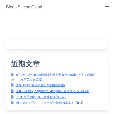
Skip
Blog - Silicon Cloud
to
content
近期文章
在Power Systems虚拟服务器上安装OpenShift 4.7（第5部
分）：用户自定义监控
选择Docker基础镜像分发的最佳实践
让我们使用SpringBoot和MongoDB来创建REST API吧
Rust: 使用MongoDB驱动程序的方法.
Minecraftで学ぶ！シェーダー作成の基本！【glsl】