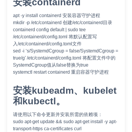
安装containerd
apt -y install containerd 安装容器守护进程
mkdir -p /etc/containerd 创建/etc/containerd目录
containerd config default | sudo tee
/etc/containerd/config.toml 将默认配置写
入/etc/containerd/config.toml文件
sed -i ‘s/SystemdCgroup = false/SystemdCgroup =
true/g’ /etc/containerd/config.toml 将配置文件中的
SystemdCgroup值从false替换为true
systemctl restart containerd 重启容器守护进程
安装kubeadm、kubelet
和kubectl。
请使用以下命令更新并安装所需的依赖项：
sudo apt-get update && sudo apt-get install -y apt-
transport-https ca-certificates curl