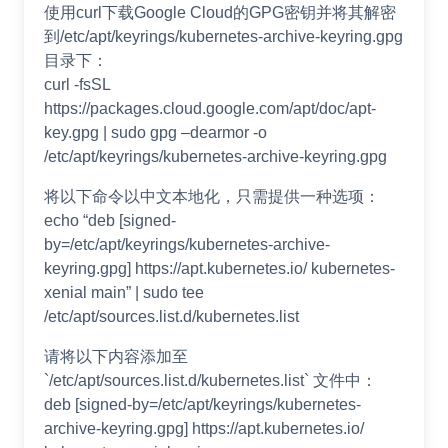
使用curl下载Google Cloud的GPG密钥并将其解密
到/etc/apt/keyrings/kubernetes-archive-keyring.gpg
目录下：
curl -fsSL
https://packages.cloud.google.com/apt/doc/apt-
key.gpg | sudo gpg –dearmor -o
/etc/apt/keyrings/kubernetes-archive-keyring.gpg
将以下命令以中文本地化，只需提供一种选项：
echo “deb [signed-
by=/etc/apt/keyrings/kubernetes-archive-
keyring.gpg] https://apt.kubernetes.io/ kubernetes-
xenial main” | sudo tee
/etc/apt/sources.list.d/kubernetes.list
请将以下内容添加至
`/etc/apt/sources.list.d/kubernetes.list` 文件中：
deb [signed-by=/etc/apt/keyrings/kubernetes-
archive-keyring.gpg] https://apt.kubernetes.io/