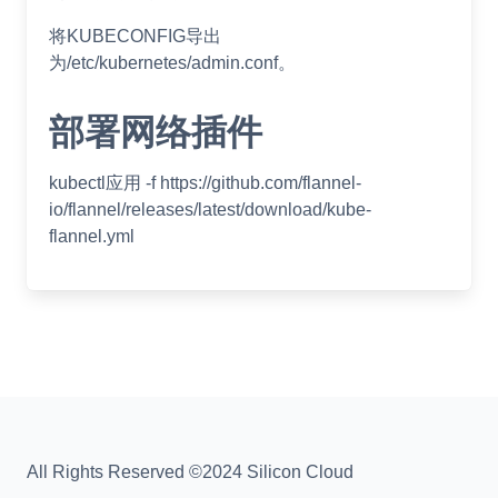
将KUBECONFIG导出
为/etc/kubernetes/admin.conf。
部署网络插件
kubectl应用 -f https://github.com/flannel-
io/flannel/releases/latest/download/kube-
flannel.yml
All Rights Reserved ©2024 Silicon Cloud