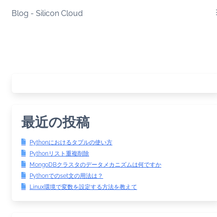
Skip
Blog - Silicon Cloud
to
content
最近の投稿
Pythonにおけるタプルの使い方
Pythonリスト重複削除
MongoDBクラスタのデータメカニズムは何ですか
Pythonでのset文の用法は？
Linux環境で変数を設定する方法を教えて