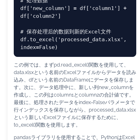
# 处理数据
df[
'new_column'
] = df[
'column1'
] + 
df[
'column2'
]

# 保存处理后的数据到新的Excel文件
df.to_excel(
'processed_data.xlsx'
, 
index=
False
この例では、まずpd.read_excel()関数を使用して、
data.xlsxという名前のExcelファイルからデータを読み
込み、dfという名前のDataFrameにデータを保存しま
す。次に、データ処理中に、新しい列new_columnを
作成し、この列はcolumn1とcolumn2の合計値です。
最後に、処理されたデータをindex=Falseパラメータで
行インデックスを保存しながら、processed_data.xlsx
という新しいExcelファイルに保存するために、
to_excel()関数を使用します。
pandasライブラリを使用することで、PythonはExcel