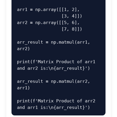
arr1 = np.array([[1, 2],

                 [3, 4]])

arr2 = np.array([[5, 6],

                 [7, 8]])

arr_result = np.matmul(arr1, 
arr2)

print(f'Matrix Product of arr1 
and arr2 is:\n{arr_result}')

arr_result = np.matmul(arr2, 
arr1)

print(f'Matrix Product of arr2 