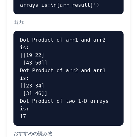
出力:
Dot Product of arr1 and arr2 
is:

[[19 22]

 [43 50]]

Dot Product of arr2 and arr1 
is:

[[23 34]

 [31 46]]

Dot Product of two 1-D arrays 
is:

おすすめの読み物: