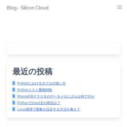
Skip
Blog - Silicon Cloud
to
content
最近の投稿
Pythonにおけるタプルの使い方
Pythonリスト重複削除
MongoDBクラスタのデータメカニズムは何ですか
Pythonでのset文の用法は？
Linux環境で変数を設定する方法を教えて