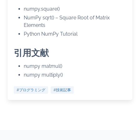
numpy.square()
NumPy sqrt() – Square Root of Matrix
Elements
Python NumPy Tutorial
引用文献
numpy matmul()
numpy multiply()
#プログラミング
#技術記事