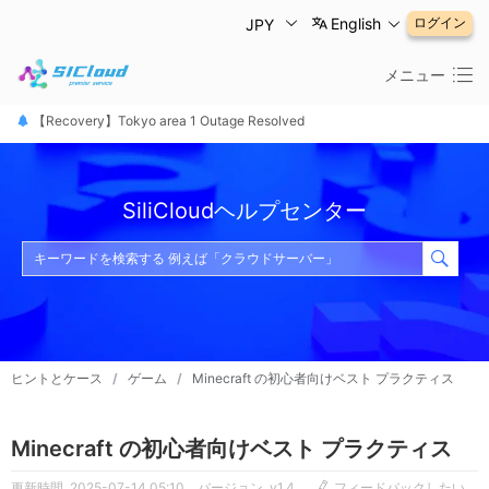
English
ログイン
JPY
メニュー
【恢复公告】东京1区故障已修复
【Recovery】Tokyo area 1 Outage Resolved
【 障害は復旧しました】東京リージョン
SiliCloudヘルプセンター
ヒントとケース
/
ゲーム
/
Minecraft の初心者向けベスト プラクティス
Minecraft の初心者向けベスト プラクティス
更新時間 2025-07-14 05:10
バージョン v1.4
フィードバックしたい