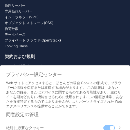
仮想サーバー
専用仮想サーバー
イントラネット(VPC)
オブジェクト ストレージ(OSS)
負荷分散
データベース
プライベート クラウド(OpenStack)
Looking Glass
契約および規則
サービス利用ポリシー (AUP)
一般データ保護規則(GDPR)
プライバシー設定センター
個人情報保護ポリシー
Web サイトにアクセスすると、ほとんどの場合 Cookie の形式で、ブラウ
サービスレベル契約(SLA)
ザーに情報を保存または取得する場合があります。 この情報は、あなた、
利用規約 (TOS)
あなたの好み、またはデバイスに関するものである可能性があり、主にサ
返金のルールとアルゴリズム
イトを期待どおりに機能させるために使用されます. この情報は通常、あな
たを直接特定するものではありませんが、よりパーソナライズされた Web
紹介とドキュメント
エクスペリエンスを提供することができます。
同意設定の管理
はじめにレッスン 1
Wordpress 初心者から熟練者まで
Minecraft 入門
絶対に必要なクッキー