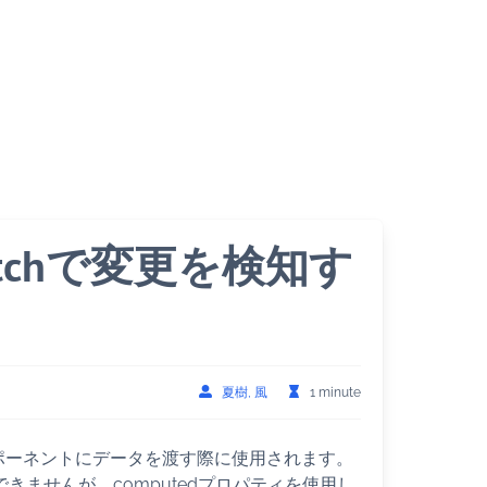
：watchで変更を検知す
夏樹, 風
1 minute
ンポーネントにデータを渡す際に使用されます。
きませんが、computedプロパティを使用し