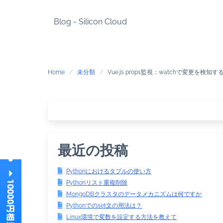
Skip
to
Blog - Silicon Cloud
content
Home
未分類
Vue.js props監視：watchで変更を検知
最近の投稿
Pythonにおけるタプルの使い方
Pythonリスト重複削除
MongoDBクラスタのデータメカニズムは何ですか
Pythonでのset文の用法は？
Linux環境で変数を設定する方法を教えて