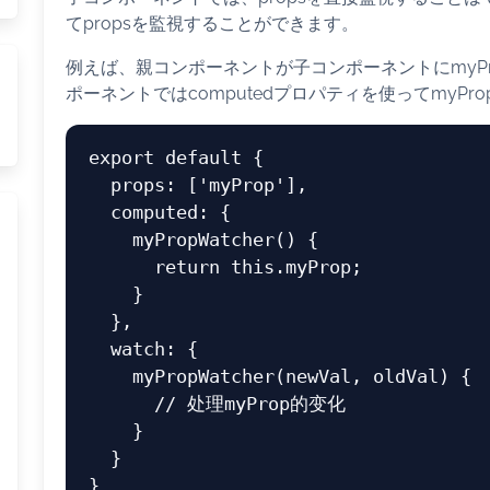
てpropsを監視することができます。
例えば、親コンポーネントが子コンポーネントにmyPr
ポーネントではcomputedプロパティを使ってmyP
export
default
 {

props
: [
'myProp'
],

computed
: {

myPropWatcher
() {

return
this
.
myProp
;

    }

  },

watch
: {

myPropWatcher
(
newVal, oldVal
) {

// 处理myProp的变化
    }

  }
