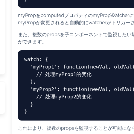
myPropをcomputedプロパティのmyPropWatc
myPropが変更されると自動的にwatcherがトリガ
また、複数のpropsを子コンポーネントで監視した
ができます。
watch
: {

'myProp1'
: 
function
(
newVal, oldVal
// 处理myProp1的变化
  },

'myProp2'
: 
function
(
newVal, oldVal
// 处理myProp2的变化
  }

これにより、複数のpropsを監視することが可能に