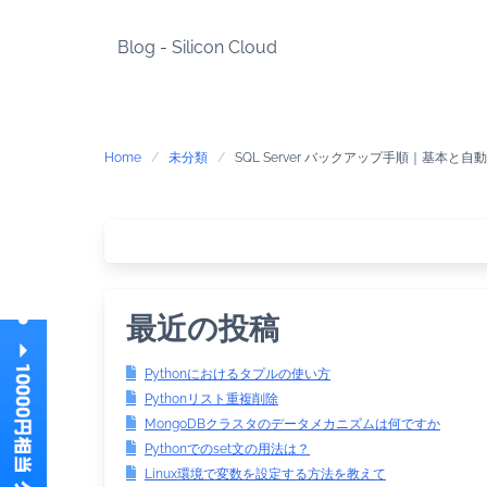
Skip
to
Blog - Silicon Cloud
content
Home
未分類
SQL Server バックアップ手順｜基本と自
最近の投稿
Pythonにおけるタプルの使い方
Pythonリスト重複削除
MongoDBクラスタのデータメカニズムは何ですか
Pythonでのset文の用法は？
Linux環境で変数を設定する方法を教えて