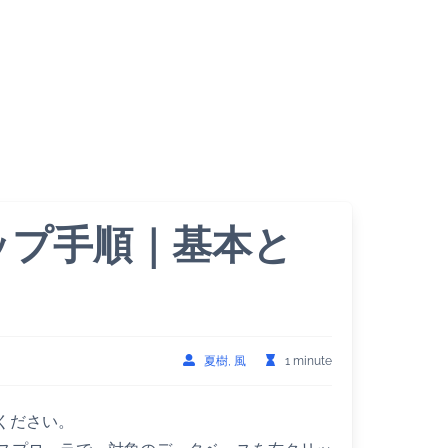
クアップ手順｜基本と
夏樹, 風
1 minute
してください。