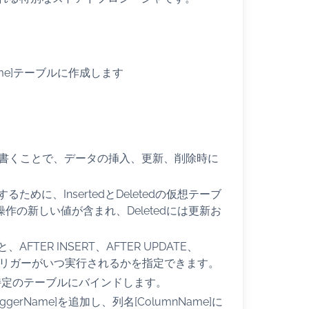
eName]テーブルに作成します
ドを書くことで、データの挿入、更新、削除時に
に、InsertedとDeletedの仮想テーブ
操作の新しい値が含まれ、Deletedには更新お
ER INSERT、AFTER UPDATE、
て、トリガーがいつ実行されるかを指定できます。
を特定のテーブルにバインドします。
ggerName]を追加し、列名[ColumnName]に