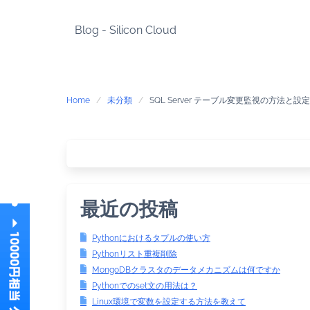
Skip
to
Blog - Silicon Cloud
content
Home
未分類
SQL Server テーブル変更監視の方法と設
最近の投稿
Pythonにおけるタプルの使い方
Pythonリスト重複削除
MongoDBクラスタのデータメカニズムは何ですか
Pythonでのset文の用法は？
Linux環境で変数を設定する方法を教えて