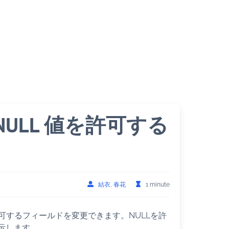
NULL 値を許可する
結衣, 春花
1 minute
を許可するフィールドを変更できます。NULLを許
示します。