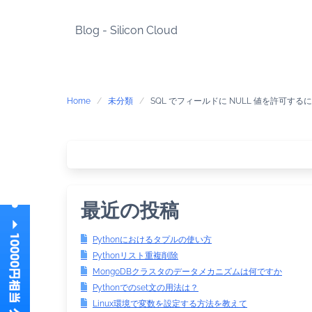
Skip
to
Blog - Silicon Cloud
content
Home
未分類
SQL でフィールドに NULL 値を許可する
最近の投稿
Pythonにおけるタプルの使い方
Pythonリスト重複削除
MongoDBクラスタのデータメカニズムは何ですか
Pythonでのset文の用法は？
Linux環境で変数を設定する方法を教えて