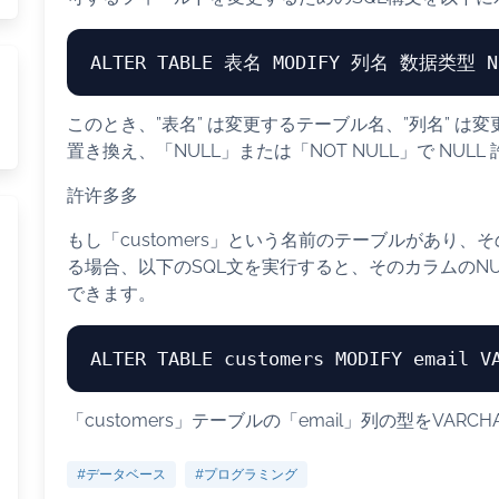
ALTER
TABLE
 表名 MODIFY 列名 数据类型 
N
このとき、”表名” は変更するテーブル名、”列名” は
置き換え、「NULL」または「NOT NULL」で NUL
許许多多
もし「customers」という名前のテーブルがあり、
る場合、以下のSQL文を実行すると、そのカラムのN
できます。
ALTER
TABLE
 customers MODIFY email 
V
「customers」テーブルの「email」列の型をVARC
#データベース
#プログラミング