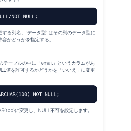
ULL
/
NOT
NULL
変更する列名、”データ型” はその列のデータ型に
L 許容かどうかを指定する。
そのテーブルの中に「email」というカラムがあ
ULL値を許可するかどうかを「いいえ」に変更
ARCHAR
(
100
) 
NOT
NULL
HAR(100)に変更し、NULL不可を設定します。