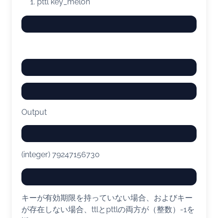
pttl key_melon
Output
(integer) 79247156730
キーが有効期限を持っていない場合、およびキー
が存在しない場合、ttlとpttlの両方が（整数）-1を