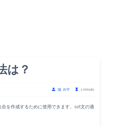
用法は？
陽, 向宇
1 minute
い集合を作成するために使用できます。set文の適