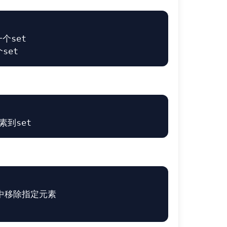
个set
set
素到set
t中移除指定元素