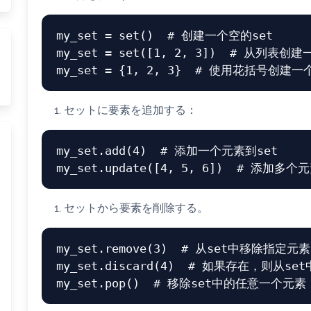
my_set = 
set
()  
# 创建一个空的set
my_set = 
set
([
1
, 
2
, 
3
])  
# 从列表创建一
my_set = {
1
, 
2
, 
3
}  
# 使用花括号创建一个
セットに要素を追加する：
my_set.add(
4
)  
# 添加一个元素到set
my_set.update([
4
, 
5
, 
6
])  
# 添加多个元
セットから要素を削除する。
my_set.remove(
3
)  
# 从set中移除指定元素
my_set.discard(
4
)  
# 如果存在，则从se
my_set.pop()  
# 移除set中的任意一个元素