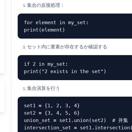
集合の反復処理：
for
 element 
in
print
セット内に要素が存在するか確認する
if
2
in
print
(
"2 exists in the set"
集合演算を行う
set1 = {
1
, 
2
, 
3
, 
4
}

set2 = {
3
, 
4
, 
5
, 
6
}

union_set = set1.union(set2)  
# 并集
intersection_set = set1.intersection