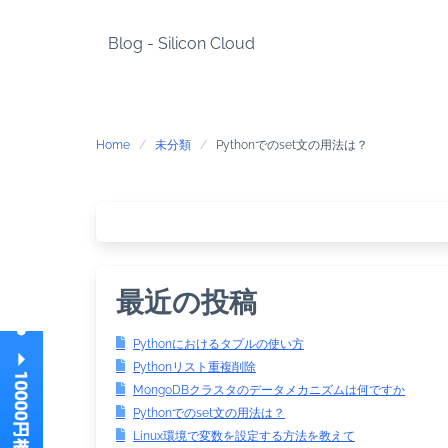
Skip
to
Blog - Silicon Cloud
content
Home
未分類
Pythonでのset文の用法は？
最近の投稿
Pythonにおけるタプルの使い方
Pythonリスト重複削除
MongoDBクラスタのデータメカニズムは何ですか
Pythonでのset文の用法は？
Linux環境で変数を設定する方法を教えて