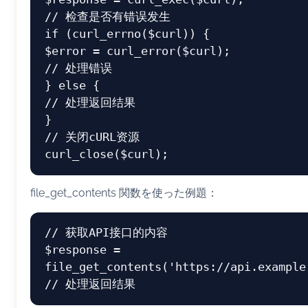
// 检查是否有错误发生
if
 (
curl_errno
(
$curl
$error
 = 
curl_error
(
$curl
// 处理错误
} 
else
// 处理返回结果
// 关闭cURL资源
curl_close
(
$curl
file_get_contents 関数を使った例題：
// 获取API接口的内容
$response
 = 
file_get_contents
(
'https://api.example
// 处理返回结果