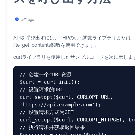
2年 ago
APIを呼び出すには、PHPのcurl関数ライブラリまたは
file_get_contents関数を使用できます。
curlライブラリを使用したサンプルコードを次に示しま
// 创建一个cURL资源
$curl
 = 
curl_init
// 设置请求的URL
curl_setopt
(
$curl
, CURLOPT_URL, 
'https://api.example.com'
// 设置请求方式为GET
curl_setopt
(
$curl
, CURLOPT_HTTPGET, 
tr
// 执行请求并获取返回结果
$response
 = 
curl_exec
(
$curl