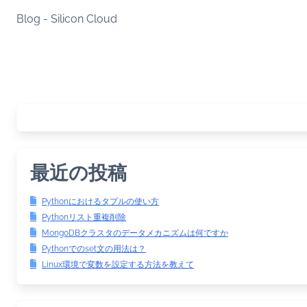
Skip
Blog - Silicon Cloud
to
content
最近の投稿
Pythonにおけるタプルの使い方
Pythonリスト重複削除
MongoDBクラスタのデータメカニズムは何ですか
Pythonでのset文の用法は？
Linux環境で変数を設定する方法を教えて