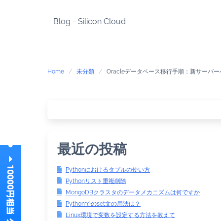
Skip
to
Blog - Silicon Cloud
content
Home
未分類
Oracleデータベース移行手順：新サーバ
最近の投稿
Pythonにおけるタプルの使い方
Pythonリスト重複削除
MongoDBクラスタのデータメカニズムは何ですか
Pythonでのset文の用法は？
Linux環境で変数を設定する方法を教えて