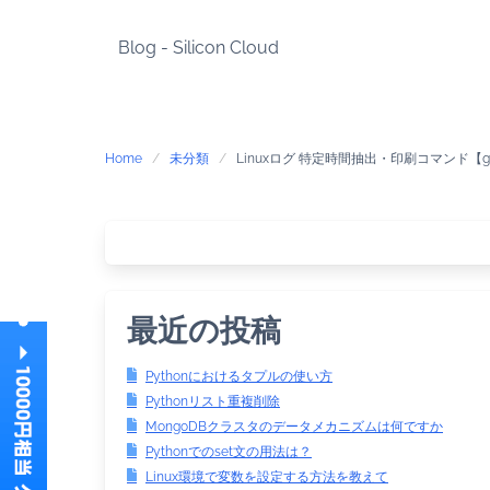
Skip
to
Blog - Silicon Cloud
content
Home
未分類
Linuxログ 特定時間抽出・印刷コマンド【gr
最近の投稿
Pythonにおけるタプルの使い方
Pythonリスト重複削除
MongoDBクラスタのデータメカニズムは何ですか
Pythonでのset文の用法は？
Linux環境で変数を設定する方法を教えて