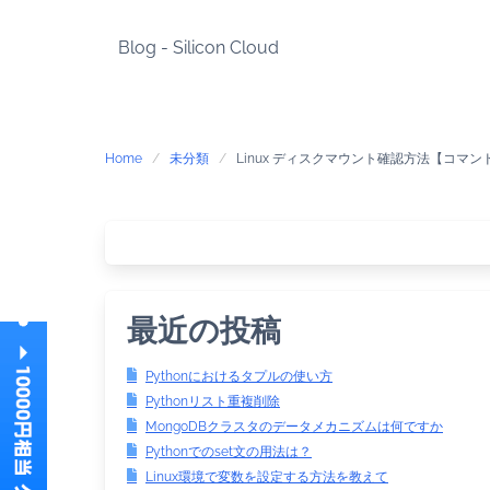
Skip
to
Blog - Silicon Cloud
content
Home
未分類
Linux ディスクマウント確認方法【コマン
最近の投稿
Pythonにおけるタプルの使い方
Pythonリスト重複削除
MongoDBクラスタのデータメカニズムは何ですか
Pythonでのset文の用法は？
Linux環境で変数を設定する方法を教えて