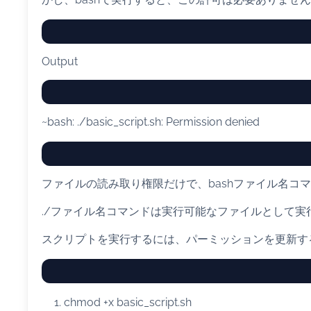
Output
~bash: ./basic_script.sh: Permission denied
ファイルの読み取り権限だけで、bashファイル名コ
./ファイル名コマンドは実行可能なファイルとして実
スクリプトを実行するには、パーミッションを更新す
chmod
+x basic_script.sh