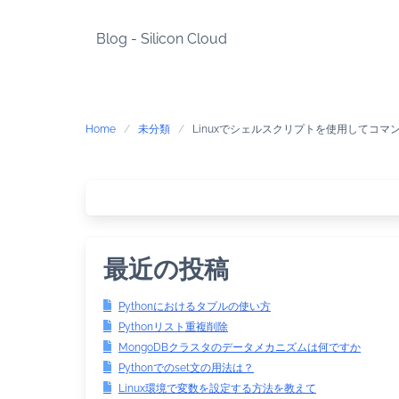
Skip
to
Blog - Silicon Cloud
content
Home
未分類
Linuxでシェルスクリプトを使用してコマ
最近の投稿
Pythonにおけるタプルの使い方
Pythonリスト重複削除
MongoDBクラスタのデータメカニズムは何ですか
Pythonでのset文の用法は？
Linux環境で変数を設定する方法を教えて