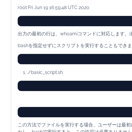
root Fri Jun 19 16:59:48 UTC 2020
出力の最初の行は、whoamiコマンドに対応します。
bashを指定せずにスクリプトを実行することもでき
./basic_script.sh
この方法でファイルを実行する場合、ユーザーは最初
かし、bashで実行すると、この許可は必要ありませ