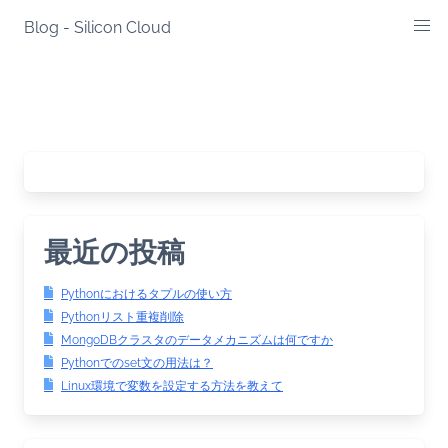
Skip
Blog - Silicon Cloud
to
content
最近の投稿
Pythonにおけるタプルの使い方
Pythonリスト重複削除
MongoDBクラスタのデータメカニズムは何ですか
Pythonでのset文の用法は？
Linux環境で変数を設定する方法を教えて