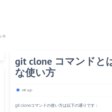
使い方
git clone コマン
な使い方
2年 ago
git cloneコマンドの使い方は以下の通りです：