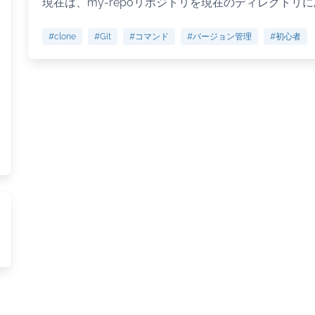
現在は、my-repoリポジトリを現在のディレクトリに
#clone
#Git
#コマンド
#バージョン管理
#初心者