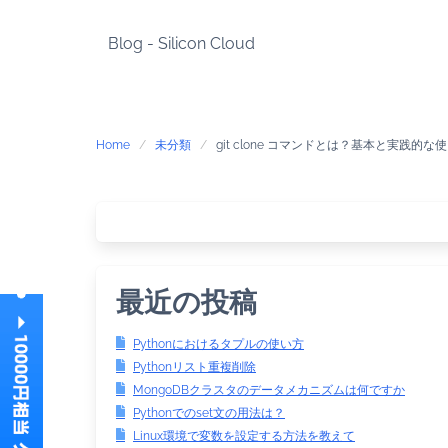
Skip
to
Blog - Silicon Cloud
content
Home
未分類
git clone コマンドとは？基本と実践的な
最近の投稿
Pythonにおけるタプルの使い方
Pythonリスト重複削除
MongoDBクラスタのデータメカニズムは何ですか
Pythonでのset文の用法は？
Linux環境で変数を設定する方法を教えて