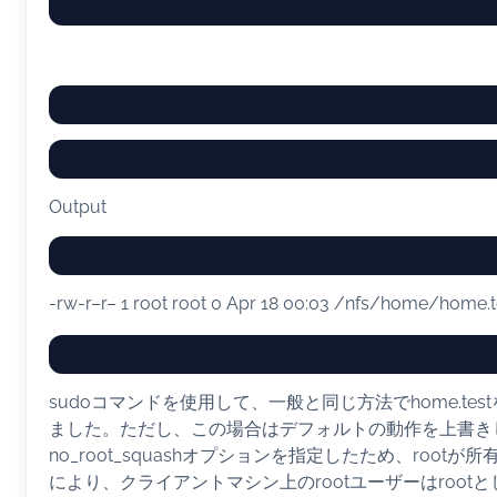
Output
-rw-r–r– 1 root root 0 Apr 18 00:03 /nfs/home/home.t
sudoコマンドを使用して、一般と同じ方法でhome.test
ました。ただし、この場合はデフォルトの動作を上書き
no_root_squashオプションを指定したため、root
により、クライアントマシン上のrootユーザーはroot