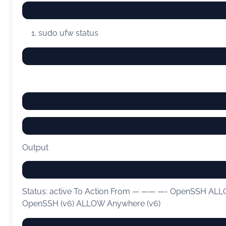
sudo
ufw status
Output
Status: active To Action From — —— —- OpenSSH AL
OpenSSH (v6) ALLOW Anywhere (v6)