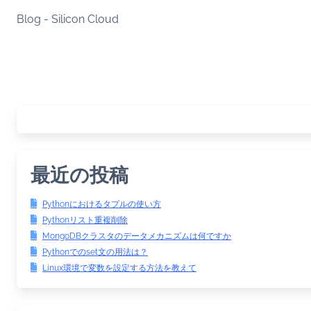
Skip
Blog - Silicon Cloud
to
content
最近の投稿
Pythonにおけるタプルの使い方
Pythonリスト重複削除
MongoDBクラスタのデータメカニズムは何ですか
Pythonでのset文の用法は？
Linux環境で変数を設定する方法を教えて