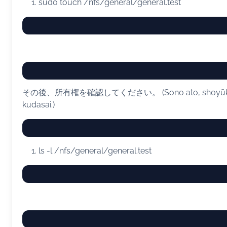
sudo
touch
/nfs/general/general.test
その後、所有権を確認してください。 (Sono ato, shoyūken o
kudasai.)
ls
-l
/nfs/general/general.test