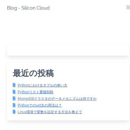
Skip
Blog - Silicon Cloud
to
content
最近の投稿
Pythonにおけるタプルの使い方
Pythonリスト重複削除
MongoDBクラスタのデータメカニズムは何ですか
Pythonでのset文の用法は？
Linux環境で変数を設定する方法を教えて