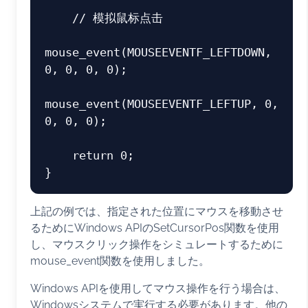
// 模拟鼠标点击
mouse_event(MOUSEEVENTF_LEFTDOWN, 
0
, 
0
, 
0
, 
0
);

mouse_event(MOUSEEVENTF_LEFTUP, 
0
, 
0
, 
0
, 
0
);

return
0
;

上記の例では、指定された位置にマウスを移動させ
るためにWindows APIのSetCursorPos関数を使用
し、マウスクリック操作をシミュレートするために
mouse_event関数を使用しました。
Windows APIを使用してマウス操作を行う場合は、
Windowsシステムで実行する必要があります。他の