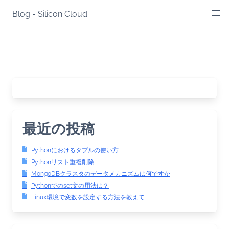
Skip
Blog - Silicon Cloud
to
content
最近の投稿
Pythonにおけるタプルの使い方
Pythonリスト重複削除
MongoDBクラスタのデータメカニズムは何ですか
Pythonでのset文の用法は？
Linux環境で変数を設定する方法を教えて