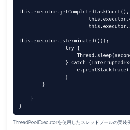
this.executor.getCompletedTaskCount(),

                        this.executor.getTaskCount(),

                        this.executor.isShutdown(),

this.executor.isTerminated()));

                try {

                    Thread.sleep(seconds*1000);

                } catch (InterruptedException e) {

                    e.printStackTrace();

                }

        }

    }

ThreadPoolExecutorを使用したスレッドプールの