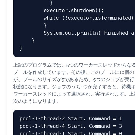
          }

        executor.shutdown();

        while (!executor.isTerminated()) {

        }

        System.out.println("Finished all threads");

    }

上記のプログラムでは、5つのワーカースレッドからな
プールを作成しています。その後、このプールに10個
が、プールのサイズが5であるため、5つのジョブが実
状態になります。ジョブのうち1つが完了すると、待機
ワーカースレッドによって選択され、実行されます。上
次のようになります。
pool-1-thread-2 Start. Command = 1

pool-1-thread-4 Start. Command = 3

pool-1-thread-1 Start. Command = 0
