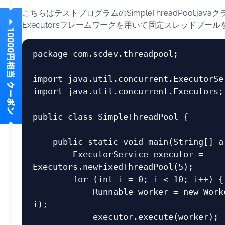
こちらはテストプログラムのSimpleThreadPool.ja
Executorsフレームワークを用いて固定スレッドプー
package com.scdev.threadpool;

import java.util.concurrent.ExecutorSer
import java.util.concurrent.Executors;

public class SimpleThreadPool {

    public static void main(String[] args) {

        ExecutorService executor = 
Executors.newFixedThreadPool(5);

        for (int i = 0; i < 10; i++) {

            Runnable worker = new WorkerThread("" + 
i);

            executor.execute(worker);
