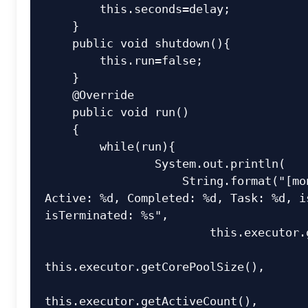
        this.seconds=delay;

    }

    public void shutdown(){

        this.run=false;

    }

    @Override

    public void run()

    {

        while(run){

                System.out.println(

                    String.format("[monitor] [%d/%d] 
Active: %d, Completed: %d, Task: %d, is
isTerminated: %s",

                        this.executor.getPoolSize(),

this.executor.getCorePoolSize(),

this.executor.getActiveCount(),
