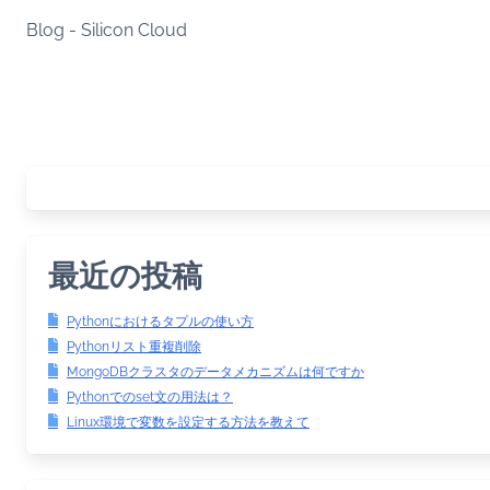
Skip
Blog - Silicon Cloud
to
content
最近の投稿
Pythonにおけるタプルの使い方
Pythonリスト重複削除
MongoDBクラスタのデータメカニズムは何ですか
Pythonでのset文の用法は？
Linux環境で変数を設定する方法を教えて