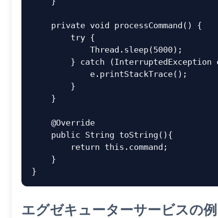
    }

    private void processCommand() {

        try {

            Thread.sleep(5000);

        } catch (InterruptedException e) {

            e.printStackTrace();

        }

    }

    @Override

    public String toString(){

        return this.command;

    }

エグゼキューターサービスの例