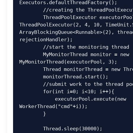
Executors.defaultThreadFactory();

        //creating the ThreadPoolExecutor

        ThreadPoolExecutor executorPool = new 
ThreadPoolExecutor(2, 4, 10, TimeUnit.S
ArrayBlockingQueue<Runnable>(2), thread
rejectionHandler);

        //start the monitoring thread

        MyMonitorThread monitor = new 
MyMonitorThread(executorPool, 3);

        Thread monitorThread = new Thread(monitor);

        monitorThread.start();

        //submit work to the thread pool

        for(int i=0; i<10; i++){

            executorPool.execute(new 
WorkerThread("cmd"+i));

        }

        Thread.sleep(30000);
