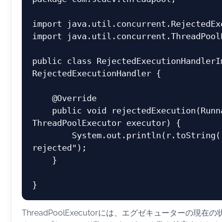
import java.util.concurrent.RejectedExe
import java.util.concurrent.ThreadPoolE
public class RejectedExecutionHandlerIm
RejectedExecutionHandler {

    @Override

    public void rejectedExecution(Runnable r, 
ThreadPoolExecutor executor) {

        System.out.println(r.toString() + " is 
rejected");

    }

ThreadPoolExecutorには、エグゼキューターの現