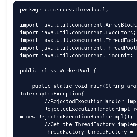
package com.scdev.threadpool;

import java.util.concurrent.ArrayBlocki
import java.util.concurrent.Executors;

import java.util.concurrent.ThreadFacto
import java.util.concurrent.ThreadPoolE
import java.util.concurrent.TimeUnit;

public class WorkerPool {

    public static void main(String args[]) throws 
InterruptedException{

        //RejectedExecutionHandler implementation

        RejectedExecutionHandlerImpl rejectionHandler 
= new RejectedExecutionHandlerImpl();

        //Get the ThreadFactory implementation to use

        ThreadFactory threadFactory = 