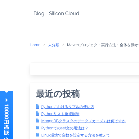
Skip
to
Blog - Silicon Cloud
content
Home
未分類
Mavenプロジェクト実行方法：全体を動
最近の投稿
Pythonにおけるタプルの使い方
Pythonリスト重複削除
MongoDBクラスタのデータメカニズムは何ですか
Pythonでのset文の用法は？
Linux環境で変数を設定する方法を教えて