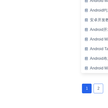
Android 
Andro
安卓开发
Andro
Android
Androi
Android
Android 
Posts
navigation
1
2