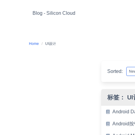
Skip
to
Blog - Silicon Cloud
content
Home
UI设计
Sorted:
标签：
U
Androi
Androi