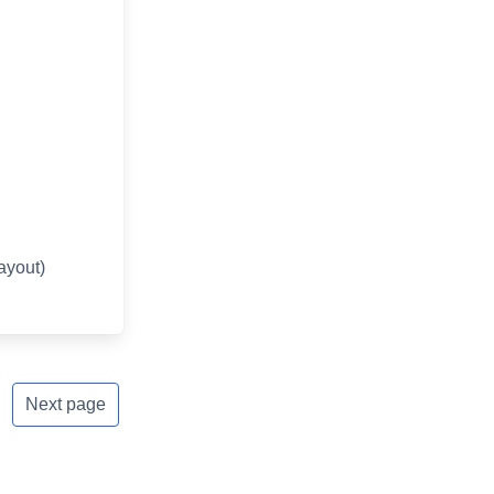
out)
Next page