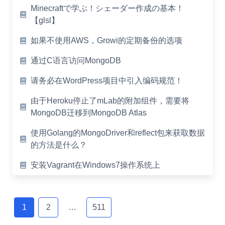
Minecraftで学ぶ！シェーダー作成の基本！
【glsl】
如果不使用AWS，Growi的定期备份的选项
通过C语言访问MongoDB
请务必在WordPress项目中引入编码规范！
由于Heroku停止了mLab的附加组件，需要将
MongoDB迁移到MongoDB Atlas
使用Golang的MongoDriver和reflect包来获取数据
的方法是什么？
安装Vagrant在Windows7操作系统上
Posts
navigation
1
2
…
511