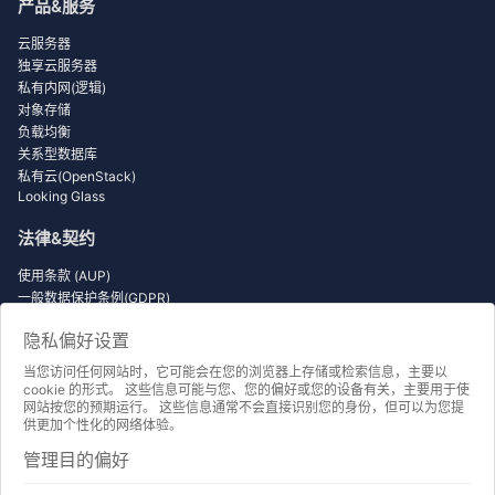
产品&服务
云服务器
独享云服务器
私有内网(逻辑)
对象存储
负载均衡
关系型数据库
私有云(OpenStack)
Looking Glass
法律&契约
使用条款 (AUP)
一般数据保护条例(GDPR)
隐私条款
隐私偏好设置
服务水平协议(SLA)
服务条款 (TOS)
当您访问任何网站时，它可能会在您的浏览器上存储或检索信息，主要以
退款规则与算法
cookie 的形式。 这些信息可能与您、您的偏好或您的设备有关，主要用于使
网站按您的预期运行。 这些信息通常不会直接识别您的身份，但可以为您提
供更加个性化的网络体验。
简介&文档
管理目的偏好
上云入门 第一课
Wordpress 入门到精通