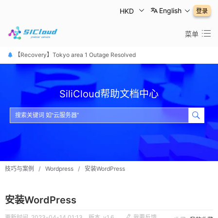
English
HKD
登录
菜单
【恢复公告】东京1区故障已修复
【Recovery】Tokyo area 1 Outage Resolved
【 障害は復旧しました】東京リージョン
SiliCloud帮助文档中心
技巧与案例
/
Wordpress
/
安装WordPress
安装WordPress
更新时间 2023-04-14 01:13
版本 v1.6
我要反馈