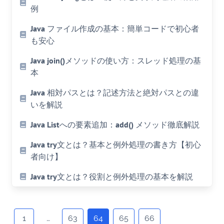
例
Java ファイル作成の基本：簡単コードで初心者
も安心
Java join()メソッドの使い方：スレッド処理の基
本
Java 相対パスとは？記述方法と絶対パスとの違
いを解説
Java Listへの要素追加：add() メソッド徹底解説
Java try文とは？基本と例外処理の書き方【初心
者向け】
Java try文とは？役割と例外処理の基本を解説
Posts
navigation
1
…
63
64
65
66