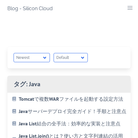
Skip
Blog - Silicon Cloud
to
content
タグ:
Java
Tomcatで複数WARファイルを起動する設定方法
Javaサーバーデプロイ完全ガイド！手順と注意点
Java List結合の全手法：効率的な実装と注意点
Java List.join()とは？使い方と文字列連結の活用