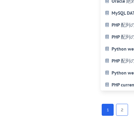
Oracle
MySQL
PHP 配
PHP 配列
Python
PHP 配
Python
PHP cu
Posts
navigation
1
2