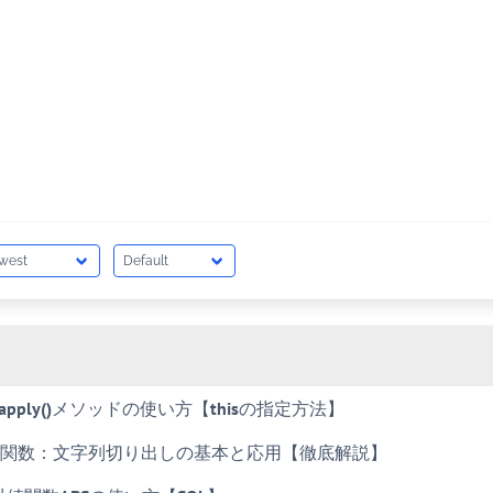
ipt apply()メソッドの使い方【thisの指定方法】
ubstr関数：文字列切り出しの基本と応用【徹底解説】