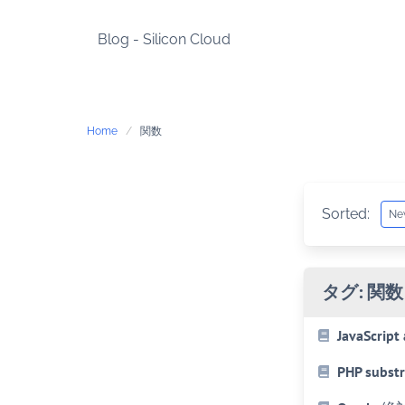
Skip
to
Blog - Silicon Cloud
content
Home
関数
Sorted:
タグ:
関数
JavaScr
PHP s