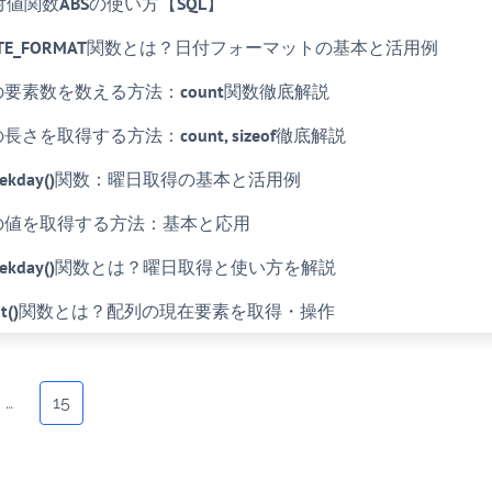
 絶対値関数ABSの使い方【SQL】
 DATE_FORMAT関数とは？日付フォーマットの基本と活用例
列の要素数を数える方法：count関数徹底解説
の長さを取得する方法：count, sizeof徹底解説
 weekday()関数：曜日取得の基本と活用例
列の値を取得する方法：基本と応用
 weekday()関数とは？曜日取得と使い方を解説
rrent()関数とは？配列の現在要素を取得・操作
…
15