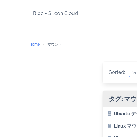
Skip
to
Blog - Silicon Cloud
content
Home
マウント
Sorted:
タグ:
マウ
Ubunt
Linux