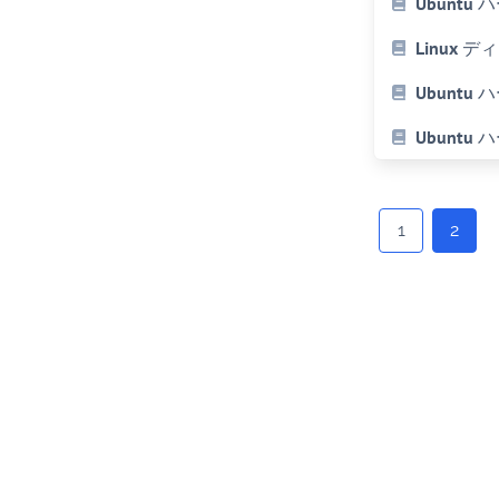
Ubunt
Linux
Ubunt
Ubunt
Posts
navigation
1
2